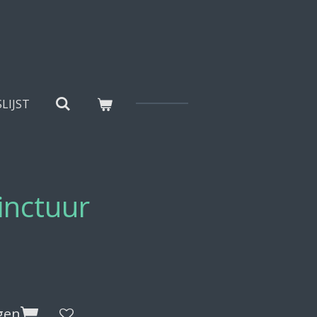
SLIJST
inctuur
gen