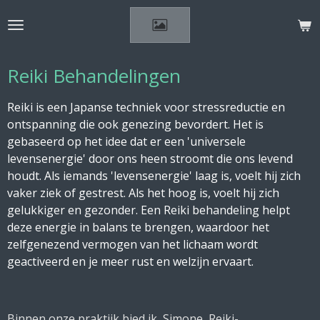
Ga
direct
naar
de
Reiki Behandelingen
hoofdinhoud
Reiki is een Japanse techniek voor stressreductie en
ontspanning die ook genezing bevordert. Het is
gebaseerd op het idee dat er een 'universele
levensenergie' door ons heen stroomt die ons levend
houdt. Als iemands 'levensenergie' laag is, voelt hij zich
vaker ziek of gestrest. Als het hoog is, voelt hij zich
gelukkiger en gezonder. Een Reiki behandeling helpt
deze energie in balans te brengen, waardoor het
zelfgenezend vermogen van het lichaam wordt
geactiveerd en je meer rust en welzijn ervaart.
Binnen onze praktijk bied ik, Simone, Reiki-