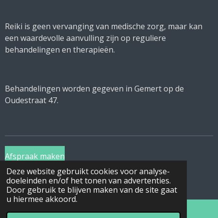
Reiki is geen vervanging van medische zorg, maar kan
een waardevolle aanvulling zijn op reguliere
behandelingen en therapieën.
Behandelingen worden gegeven in Gemert op de
Oudestraat 47.
Afspraak maken
Deze website gebruikt cookies voor analyse-
© 2022 - 2026 Praktijk Sier
doeleinden en/of het tonen van advertenties.
Powered by
JouwWeb
Door gebruik te blijven maken van de site gaat
u hiermee akkoord.